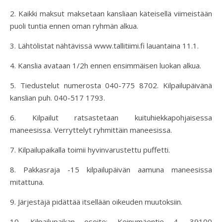
2. Kaikki maksut maksetaan kansliaan käteisellä viimeistään
puoli tuntia ennen oman ryhmän alkua.
3. Lähtölistat nähtävissä www.tallitiimi.fi lauantaina 11.1.
4. Kanslia avataan 1/2h ennen ensimmäisen luokan alkua.
5. Tiedustelut numerosta 040-775 8702. Kilpailupäivänä
kanslian puh. 040-517 1793.
6. Kilpailut ratsastetaan kuituhiekkapohjaisessa
maneesissa. Verryttelyt ryhmittäin maneesissa.
7. Kilpailupaikalla toimii hyvinvarustettu puffetti.
8. Pakkasraja -15 kilpailupäivän aamuna maneesissa
mitattuna.
9. Järjestäjä pidättää itsellään oikeuden muutoksiin.
10. Kilpailupaikan osoite: Keinumäentie 4, 39100