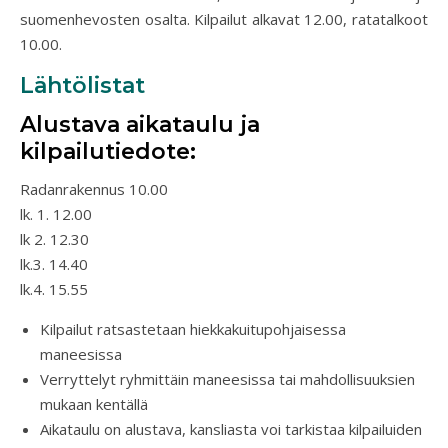
suomenhevosten osalta. Kilpailut alkavat 12.00, ratatalkoot
10.00.
Lähtölistat
Alustava aikataulu ja
kilpailutiedote:
Radanrakennus 10.00
lk. 1. 12.00
lk 2. 12.30
lk.3. 14.40
lk.4. 15.55
Kilpailut ratsastetaan hiekkakuitupohjaisessa
maneesissa
Verryttelyt ryhmittäin maneesissa tai mahdollisuuksien
mukaan kentällä
Aikataulu on alustava, kansliasta voi tarkistaa kilpailuiden