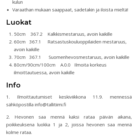
kulun
Varaathan mukaan saappaat, sadetakin ja iloista mieltä!
Luokat
50cm 367.2 Kalkkismestaruus, avoin kaikille
60cm 367.1 Ratsastuskouluoppilaiden mestaruus,
avoin kaikille
70cm 367.1 Suomenhevosmestaruus, avoin kaikille
80cm/90cm/100cm A.0.0 Ilmoita korkeus
ilmoittautuessa, avoin kaikille
Info
1. Ilmoittautumiset keskiviikkona 11.9. mennessä
sähköpostilla info@tallitiimi.fi
2. Hevonen saa mennä kaksi rataa päivän aikana,
poikkeuksena luokka 1 ja 2, joissa hevonen saa mennä
kolme rataa.