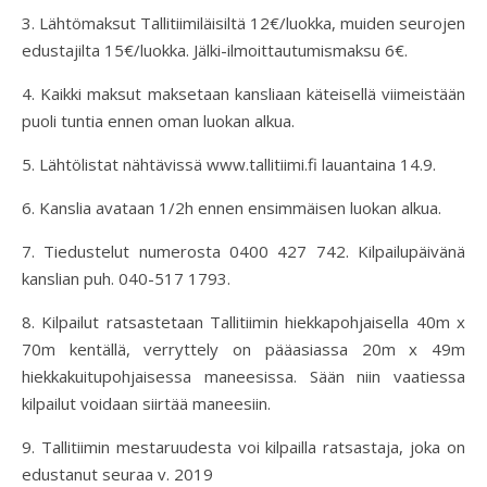
3. Lähtömaksut Tallitiimiläisiltä 12€/luokka, muiden seurojen
edustajilta 15€/luokka. Jälki-ilmoittautumismaksu 6€.
4. Kaikki maksut maksetaan kansliaan käteisellä viimeistään
puoli tuntia ennen oman luokan alkua.
5. Lähtölistat nähtävissä www.tallitiimi.fi lauantaina 14.9.
6. Kanslia avataan 1/2h ennen ensimmäisen luokan alkua.
7. Tiedustelut numerosta 0400 427 742. Kilpailupäivänä
kanslian puh. 040-517 1793.
8. Kilpailut ratsastetaan Tallitiimin hiekkapohjaisella 40m x
70m kentällä, verryttely on pääasiassa 20m x 49m
hiekkakuitupohjaisessa maneesissa. Sään niin vaatiessa
kilpailut voidaan siirtää maneesiin.
9. Tallitiimin mestaruudesta voi kilpailla ratsastaja, joka on
edustanut seuraa v. 2019